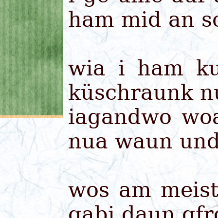
ham mid an 
wia i ham k
küschraunk nu
iagandwo woa
nua waun un
wos am meist
gabi daun gfr