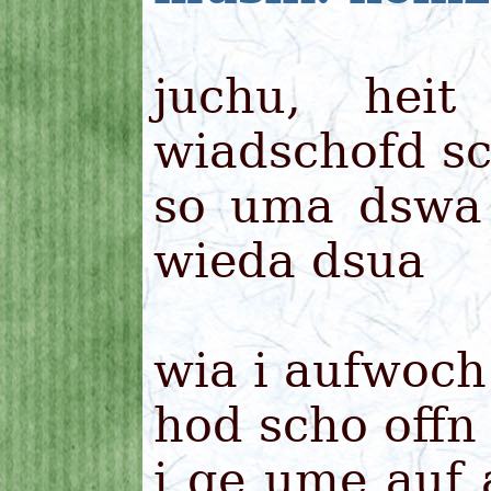
juchu, hei
wiadschofd s
so uma dswa 
wieda dsua
wia i aufwoch
hod scho offn
i ge ume auf