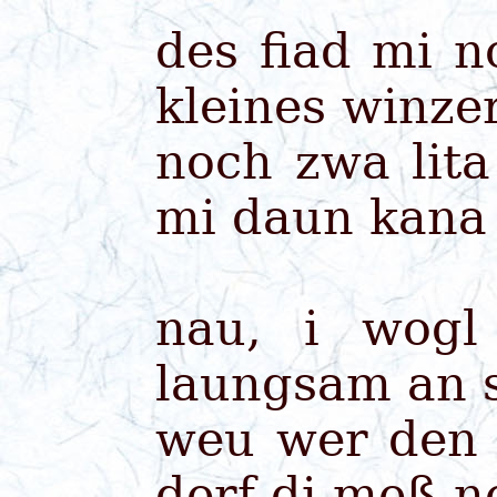
des fiad mi n
kleines winze
noch zwa lit
mi daun kana
nau, i wog
laungsam an 
weu wer den 
derf di meß 