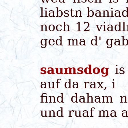
liabstn bania
noch 12 viad
ged ma d' ga
saumsdog
is
auf da rax, i
find daham n
und ruaf ma a