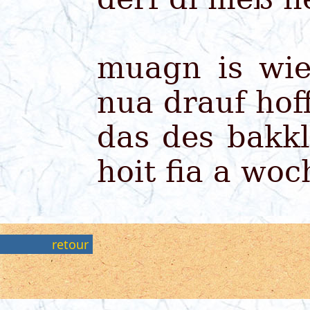
muagn is wi
nua drauf hof
das des bakk
hoit fia a woc
retour