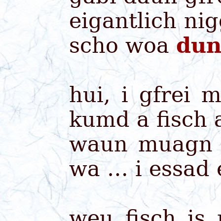
eigantlich ni
scho woa
dun
hui, i gfrei
kumd a fisch 
waun muagn 
wa … i essad
weu fisch is