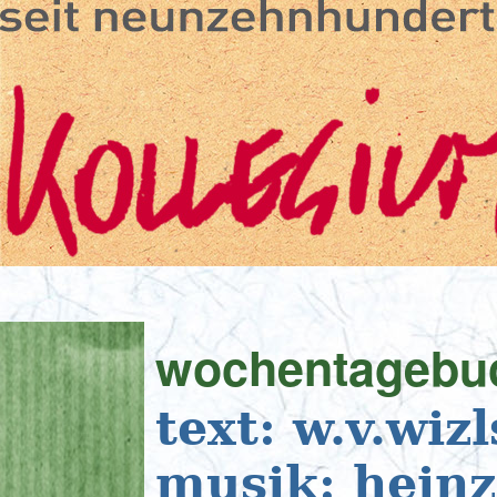
wochentagebuc
text: w.v.wiz
musik: heinz